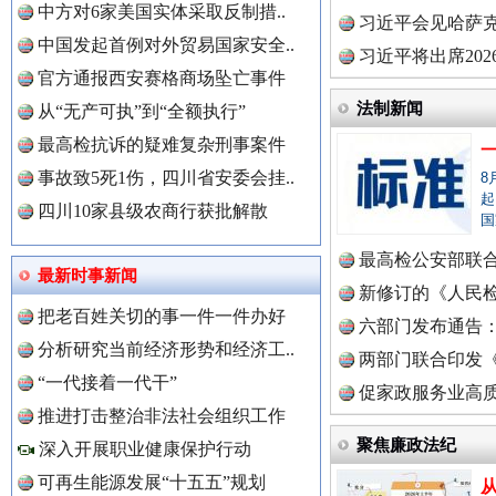
中方对6家美国实体采取反制措..
理高级..
习近平会见哈萨
中国发起首例对外贸易国家安全..
习近平将出席20
官方通报西安赛格商场坠亡事件
球治理..
法制新闻
从“无产可执”到“全额执行”
最高检抗诉的疑难复杂刑事案件
事故致5死1伤，四川省安委会挂..
8
起
四川10家县级农商行获批解散
国
最高检公安部联
世界屋脊 天路回响
永
最新时事新闻
周岁未..
新修订的《人民
把老百姓关切的事一件一件办好
布
六部门发布通告
分析研究当前经济形势和经济工..
两部门联合印发
中国全民新闻网.
“一代接着一代干”
定》
促家政服务业高质
推进打击整治非法社会组织工作
聚焦廉政法纪
深入开展职业健康保护行动
可再生能源发展“十五五”规划