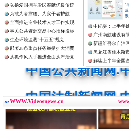
中国公众新闻网.
弘扬爱国拥军爱民奉献优良传统
"
反
为敢为者撑腰、为实干者护航
败
红船起航处 潮起向未来
广州首
全面推进专业技术人才工作实现..
中国公民新闻网.
中纪委：上半年处
事关公共资源交易中心招标投标
广州南航建设有
生态环境监测“十五五”规划
新疆维吾尔自治
部署28条重点任务举措扩大消费
黑龙江省佳木斯
中国公共新闻网.
从抓作风入手推进全面从严治党
解读上半年全国
数据
中国法制新闻网.
三年瞒报超千万 隐匿收入偷税被查处..
WWW.Videosnews.cn
ww
中国法治新闻网.