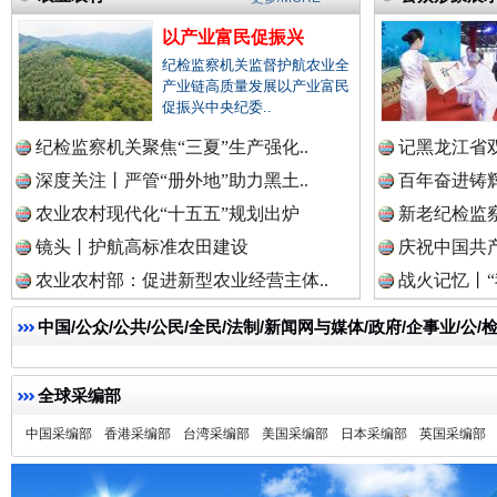
以产业富民促振兴
纪检监察机关监督护航农业全
产业链高质量发展以产业富民
促振兴中央纪委..
祁连巍巍树丰碑
高回报
纪检监察机关聚焦“三夏”生产强化..
记黑龙江省双
深度关注丨严管“册外地”助力黑土..
百年奋进铸辉
农业农村现代化“十五五”规划出炉
新老纪检监察
镜头丨护航高标准农田建设
庆祝中国共产
农业农村部：促进新型农业经营主体..
战火记忆丨“
中国/公众/公共/公民/全民/法制/新闻网与媒体/政府/企事业/
全球采编部
一枚“钉子”竟然扎入要害部门
中国采编部
香港采编部
台湾采编部
美国采编部
日本采编部
英国采编部