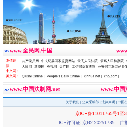
www.全民网.中国
ww
雄关漫道展新颜
“
友情链
共产党员网
中央纪委国家监委网站
最高人民法院
最高人民检察院
接：
人民网
新华网
央视网
央广网
工信部备案查询
公安部互联网站备
中文网：
英文网：
Qiushi Online |
People's Daily Online |
xinhua.net |
cntv.com |
www.中国法制网.net
www.中
关于我们
|
公众采编部
|
法律声明
| 中国
京ICP备11011765号1至3
ICP许可证: 京B2-20251785
广