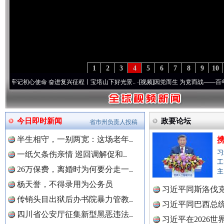
1
2
3
4
5
6
7
8
9
10
使命 奋进复兴征程丨宝塔山下好光景..
·[视频]
因党而生 为党而战——百年“纪”事⑧加强
今日即时新闻
政要论坛
省市州负责人投稿
半生相守，一别两宽：这场老年..
习
一纸欠条伤亲情 巡回调解促和..
工
26万保费，离婚时为何要分走一..
主
杨天誉，不得录用为公务员
习近平同斯洛伐
传销头目出狱后办书院暴力管教..
习近平同巴西总
“后车司机肯定在骂我”
全民健身
四川省公安厅征集新型黑恶违法..
习近平在2026