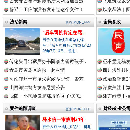
公安部公布25起涉汛涉灾网络谣言违..
将建筑垃圾
辟谣！工信部没有发布过这个文件！
以案释法｜图“
中国视频新闻网.
法治新闻
全民参政
更多/MORE>>>
“后车司机肯定在骂..
男子在高速快车道急刹停
中国廉政法纪网.
车："后车司机肯定在骂我"20
26年7月13日，湖北..
传销头目出狱后办书院暴力管教孩子..
征求意见稿发
雄关漫道展新颜
“
中国律师在线.中
青岛市黄岛区通报一起火情
四川洪雅县同
河南郑州一市场火灾致2死2伤，警方..
政治监督更
山西河津警方发布悬赏公告
深度关注丨
中国参政网.中
沈阳一小区地库局部塌陷 91户居民..
建言献策丨持
案件追踪调查
财经/企业公
更多/MORE>>>
释永信一审获刑24年
中国全民新闻网.
被告人刘应成职务侵占、挪用