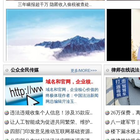
中国法院新闻网.
中国检察新闻网.
祁连巍巍树丰碑
高回报
中国医药新闻网.
公众全民传媒
律师在线说法
更多/MORE>>>
域名和官网，企业核..
域名和官网，企业核心价值的
中国企业新闻网.
终极体现作者：中国法治新闻
网总编辑亓淦玉..
违法违规收集个人信息！涉及35款应..
26万保费，
让人工智能成为促进共同繁荣、维护..
八一建军节｜
中国农业新闻网.
一枚“钉子”竟然扎入要害部门
四部门印发意见推动互联网基础资源..
楼下漏水楼上