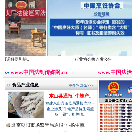
中国农业新闻网.
中国视频新闻网.
.
行业协会接连发公告
东
世界屋脊 天路回响
永
中国廉政法纪网.
www.中国法制传媒网.cn
www.中国法治
食品产业信息
更多/MORE>>>
中国律师在线.中
东山县通报“牛蛙产..
福建东山县市监局通报当地一
企业涉及"牛蛙产品抗生素超
标问题"：相关情..
中国参政网.中
北京朝阳市场监管局通报“小杨生煎..