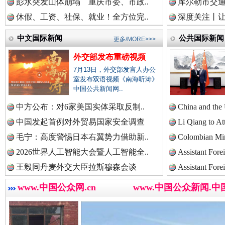
彭水突发山体崩塌 重庆市委、市政..
库尔勒市交通
中国法治新闻网.
休假、工资、社保、就业！全方位完..
深度关注丨让
中文国际新闻
公共国际新闻
更多/MORE>>>
中国法院新闻网.
外交部发布重磅视频
巳巳如意，开工大吉！
三轮上
7月13日，外交部发言人办公
室发布双语视频《南海听涛》
中国公共新闻网..
中国检察新闻网.
中方公布：对6家美国实体采取反制..
China and the
中国发起首例对外贸易国家安全调查
Li Qiang to At
毛宁：高度警惕日本右翼势力借助新..
Colombian Mini
中国医药新闻网.
2026世界人工智能大会暨人工智能全..
Assistant Fore
王毅同丹麦外交大臣拉斯穆森会谈
Assistant Fore
www.中国公众网.cn
www.中国公众新闻.中
中国企业新闻网.
“后车司机肯定在骂我”
全民健身