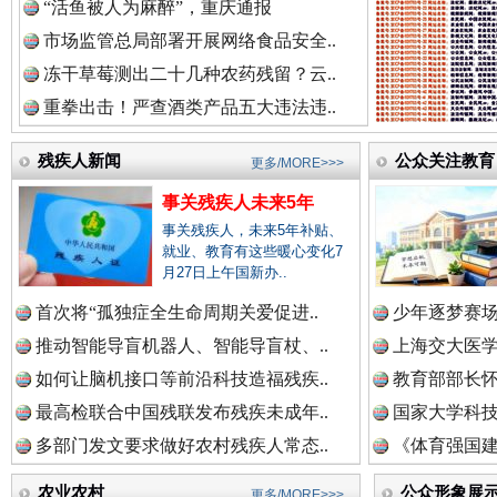
“活鱼被人为麻醉”，重庆通报
红船起航处 潮起向未来
广州首
市场监管总局部署开展网络食品安全..
冻干草莓测出二十几种农药残留？云..
重拳出击！严查酒类产品五大违法违..
残疾人新闻
公众关注教育
更多/MORE>>>
事关残疾人未来5年
事关残疾人，未来5年补贴、
就业、教育有这些暖心变化7
月27日上午国新办..
首次将“孤独症全生命周期关爱促进..
少年逐梦赛场
三年瞒报超千万 隐匿收入偷税被查处..
推动智能导盲机器人、智能导盲杖、..
上海交大医
如何让脑机接口等前沿科技造福残疾..
教育部部长怀
最高检联合中国残联发布残疾未成年..
国家大学科技
多部门发文要求做好农村残疾人常态..
《体育强国建
农业农村
公众形象展
更多/MORE>>>