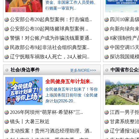
资金、非国家工作人员受贿、
行贿案一审宣判..
衣柜里的秘密
高速路上
公安部公布20起典型案例：打击编造..
四川10家县
中国公众新闻网.
公安部公布10起网络赌球典型案例 ..
向新向绿向未
警惕！对公账户成为诈骗洗钱重要通..
8家强制性产
民政部公布9起非法社会组织典型案..
中国空调15
中国公民新闻网.
辽宁抚顺车祸致4人死亡，24人被问..
探访我国规模
社会/身边事件
中国省市公众
更多/MORE>>>
中国公共新闻网.
全民健身五年计划来..
全民健身五年计划来了！等你
春天里的科技盛宴
上场国务院日前印发《全民健
身计划(2026-20..
中国法制新闻网.
2026年阿坝州“萌芽杯·希望杯”三..
江西一男子拒
镜头丨大暑三秋近
甘肃系统整治
主动投案！贵州习酒总经理助理、酒..
辽宁通报5起