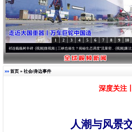
1
2
3
4
5
6
7
8
9
10
巍巍树丰碑
·[视频]
微视频 | 三峡也催生？揭秘生态调度“流量密..
·[视频]
廉洁文化中国行 
首页
»
社会/身边事件
深度关注
人潮与风景交