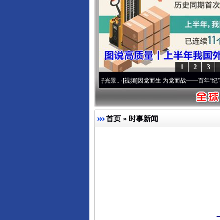
1
2
3
命 奋进复兴征程丨宝塔山下好光景..
·[视频]
因党而生 为党而战——百年“纪”事⑧加强纪律
首页
»
时事新闻