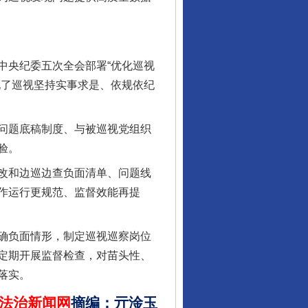
央纪委五次全会部署“优化巡视
现了巡视坚持实事求是、依规依纪
问题底稿制度、与被巡视党组织
酒驾未被当场查获能处罚吗
验。
改和边巡边查负面清单、问题线
作运行更规范、监督效能再提
确负面情形，制定巡视巡察岗位
定期开展监督检查，对苗头性、
落实。
法治新闻网
摘编
：
亓淦玉