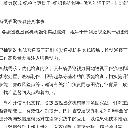
着力形成“纪检监察骨干+组织系统能手+优秀年轻干部+市县巡
硬脊梁铁肩膀真本事
各级巡视巡察机构强化实战锻炼，组织干部到巡视巡察一线磨
题”
法徽映军营 权益有保障
抽调24名优秀巡察干部到省委巡视机构实践锻炼，推动巡察干
工作高质量发展注入强劲动力。
战需求，优化培训内容。贵州省委巡视办围绕巡视工作流程和
线索处置、底稿制作、报告起草等基本功的系统培训，切实提升
职能、廉政风险点等，邀请有关部门负责同志围绕行业背景、政
，找准监督切入点和着力点。
离不开信息化支撑。各级巡视巡察机构坚持紧贴实战，针对重
一批国家标准开始实施
监督精准性、有效性不断提升。四川省委巡视办制定2026年全
据分析与数据建模比对在监督实践中的应用，以信息化技术推动
定《数据分析工作手册》，有效保障了数据分析工作严谨可靠，