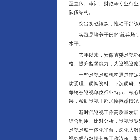
至宣传、审计、财政等专业行业，
队伍结构。
突出实战锻炼，推动干部练就
实践是培养干部的“练兵场”。
东山县通报“牛蛙产品抗生素超标问
水平。
去年以来，安徽省委巡视办已
格、提升监督能力，为巡视巡察
一些巡视巡察机构通过锚定实
访受理、调阅资料、下沉调研、
每轮被巡视单位行业特点、核心
课，帮助巡视干部尽快熟悉情况
新时代巡视工作高质量发展，
千年窑火 生生不息
综合利用、比对分析，巡视巡察
巡视巡察一体化平台，深化大数
视办规范数据分析工作流程，制