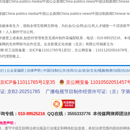
 publics media/中国公众新闻China publics news/中国法制新闻Chinese 
publics media/中国公众新闻China publics news/中国法制新闻Chinese l
媒体有生力，借助全球互联网主阵地，为社会/公众/民众/公民人才铺垫一个话语权平
务！人人都作守法公民。
接受上述条款,如您对管理有意见请向制作采编部联系，电话：010-89525216。
媒网的支持帮助与合作交流。众全影视文化传媒（北京）有限公司独家主办 :
网 经工信部备案：京ICP备11011765号1至52，京公网安备：11011202001678号
如何以同查同治破解风腐交织难题
部/代理部敬上。
我们
|
公众采编部
|
法律声明
| 中国/法制/公共/全民/公众/农业/文化/视频/检察/法院/法治
京ICP备11011765号1至35
京公网安备 11010502051457
证: 京B2-20251785
广播电视节目制作经营许可证:（京）字第3
咨询专线：
010-89525216
QQ在线：3555333776 本传媒网律师团
和免责声明：
一颗心始终滚烫
德，遵守中国互联网法律法规及行业规定和网络职业道德，承担法律范围内因你的网络