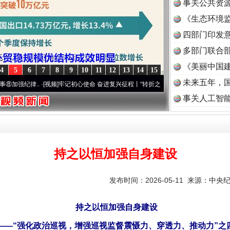
事关公共资
《生态环境监
读
四部门印发
多部门联合部
《美丽中国建
4
5
6
7
8
9
10
11
12
13
14
15
未来五年，
..
·[视频]
牢记初心使命 奋进复兴征程丨“转折之城”激荡..
·[视频]
牢记初心使命 奋进复
事关人工智
持之以恒加强自身建设
发布时间：2026-05-11 来源：
中央
持之以恒加强自身建设
——“强化政治巡视，增强巡视监督震慑力、穿透力、推动力”之