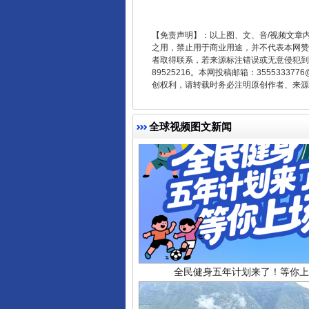
受贿1.44亿！段成刚被判无期
【免责声明】：以上图、文、音/视频文章
之用，禁止用于商业用途，并不代表本网赞
者取得联系，若来源标注错误或无意侵犯到您的
89525216。本网投稿邮箱：355533
创权利，请转载时务必注明原创作者、来源：
全球视频图文新闻
全民健身五年计划来了！等你上