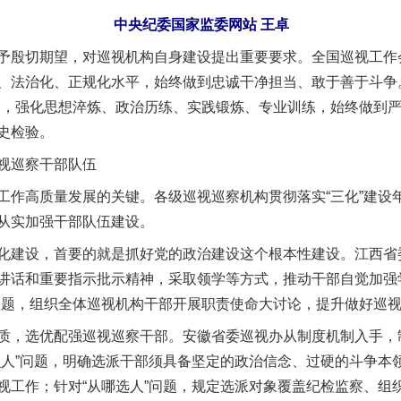
中央纪委国家监委网站 王卓
殷切期望，对巡视机构自身建设提出重要要求。全国巡视工作
、法治化、正规化水平，始终做到忠诚干净担当、敢于善于斗争
设，强化思想淬炼、政治历练、实践锻炼、专业训练，始终做到
史检验。
视巡察干部队伍
高质量发展的关键。各级巡视巡察机构贯彻落实“三化”建设
从实加强干部队伍建设。
设，首要的就是抓好党的政治建设这个根本性建设。江西省委
实
一纸欠条伤亲情 巡回调解促和解..
讲话和重要指示批示精神，采取领学等方式，推动干部自觉加强
主题，组织全体巡视机构干部开展职责使命大讨论，提升做好巡
，选优配强巡视巡察干部。安徽省委巡视办从制度机制入手，
么人”问题，明确选派干部须具备坚定的政治信念、过硬的斗争本
视工作；针对“从哪选人”问题，规定选派对象覆盖纪检监察、组