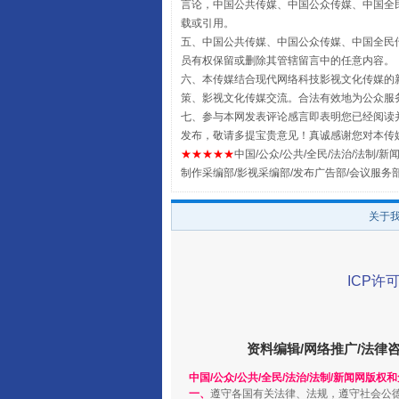
言论，中国公共传媒、中国公众传媒、中国全民传媒China
载或引用。
五、中国公共传媒、中国公众传媒、中国全民传媒China 
员有权保留或删除其管辖留言中的任意内容。
六、本传媒结合现代网络科技影视文化传媒的新
策、影视文化传媒交流。合法有效地为公众服
七、参与本网发表评论感言即表明您已经阅读并
发布，敬请多提宝贵意见！真诚感谢您对本传
★★★★★
中国/公众/公共/全民/法治/法制/新闻
扯下公款旅游的“隐身衣”
制作采编部/影视采编部/发布广告部/会议服务
关于
ICP许可
资料编辑/网络推广/法律
中国/公众/公共/全民/法治/法制/新闻网版权
“蜀中异人”王建安的艺术幻境
一、
遵守各国有关法律、法规，遵守社会公