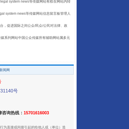
legal system news等传媒网站有权在网站内转
egal system news等传媒网站信息留言板管理人
台，促进国际之间公众/民众/公民对法律、政
本传媒系列网站中国公众传媒所有辅助网站属多元
。
养老服务师职业资格制度暂行规定
/新闻网
号
1140号
法律咨询热线：
15701616003
还老百姓一个明白家底
行为直接或间接引起的给他人或（单位）造