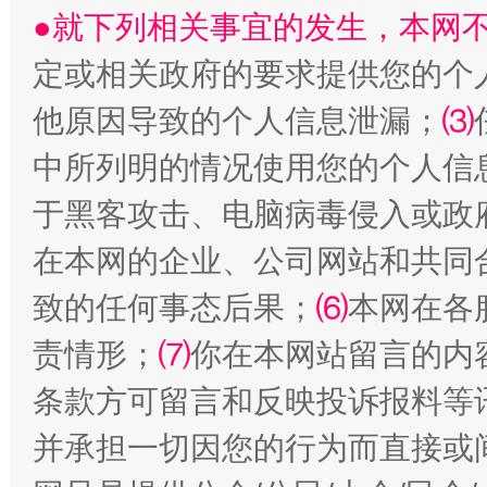
●就下列相关事宜的发生，本网
受贿1.44亿！段成刚被判无期
从幼儿
定或相关政府的要求提供您的个
他原因导致的个人信息泄漏；
⑶
中所列明的情况使用您的个人信
于黑客攻击、电脑病毒侵入或政
在本网的企业、公司网站和共同
致的任何事态后果；
⑹
本网在各
全民健身五年计划来了！等你上场
责情形；
⑺
你在本网站留言的内
条款方可留言和反映投诉报料等
并承担一切因您的行为而直接或