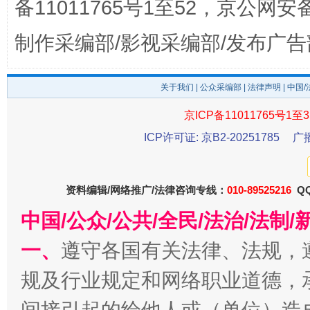
备11011765号1至52，京公网安备：
制作采编部/影视采编部/发布广告
关于我们
|
公众采编部
|
法律声明
| 中国
东山县通报“牛蛙产品抗生素超标问题”
法
京ICP备11011765号1至3
ICP许可证: 京B2-20251785
广
资料编辑/网络推广/法律咨询专线：
010-89525216
QQ
中国/公众/公共/全民/法治/法
一、
遵守各国有关法律、法规，
千年窑火 生生不息
一
规及行业规定和网络职业道德，