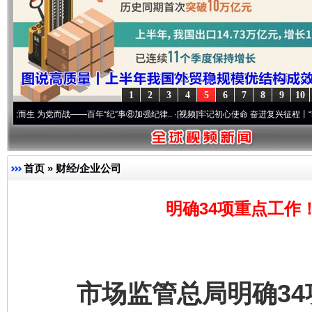
1
2
3
4
5
6
7
8
9
10
——百年“纪”事⑧加强纪律..
·[视频]
牢记初心使命 奋进复兴征程丨“转折之城”激荡..
·[视
首页
»
财经/企业公司
明确34项重点工作
市场监管总局明确34