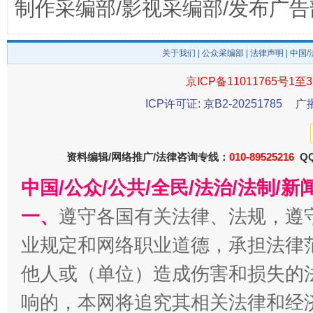
制作采编部/影视采编部/发布广告
关于我们
|
公众采编部
|
法律声明
| 中国
京ICP备11011765号1至3
ICP许可证: 京B2-20251785
广
资料编辑/网络推广/法律咨询专线：
010-89525216
QQ
全民健身五年计划来了！等你上场
中国/公众/公共/全民/法治/法制/
一、
遵守各国有关法律、法规，遵
业规定和网络职业道德，承担法律
他人或（单位）造成伤害和损失的
响的，本网将追究其相关法律和经