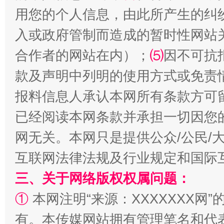
用您的个人信息，由此所产生的纠
入或政府管制而造成的暂时性网站
合作者的网站在内）；
⑸
因不可抗
款及声明中列明的使用方式或免责
扯下公款旅游的“隐身衣”
如何以同
报料信息人承认本网所有条款方可
已经阅读本网条款并承担一切因您
网无关。本网只是提供公众/公民/
互联网法律法规及行业规定和国际
三、关于网络版权权属问题：
①
本网注明“来源：XXXXXXX网”
“蜀中异人”王建安的艺术幻境
有。本传媒网站拥有管理笔名和代