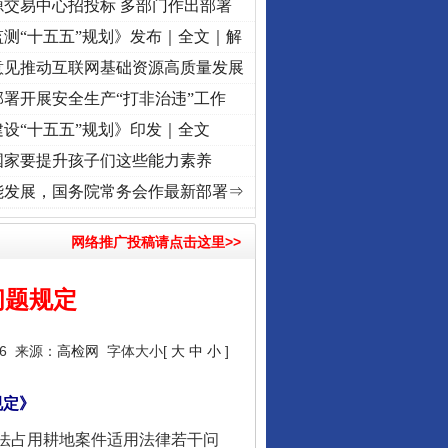
源交易中心招投标 多部门作出部署
测“十五五”规划》发布｜全文｜解
意见推动互联网基础资源高质量发展
署开展安全生产“打非治违”工作
设“十五五”规划》印发｜全文
国家要提升孩子们这些能力素养
[视频]
牢记初心使命 奋进复兴征程丨“转折之城”激荡..
·[视频]
牢记初心使命 奋进复兴征程
能发展，国务院常务会作最新部署⇒
网络推广投稿请点击这里>>
问题规定
16 来源：
高检网
字体大小[
大
中
小
]
规定》
法占用耕地案件适用法律若干问