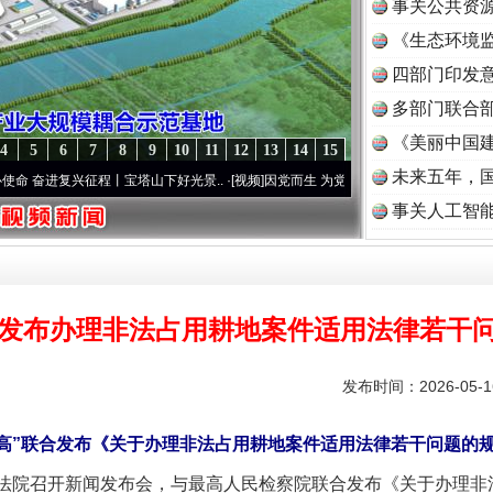
事关公共资
《生态环境监
读
四部门印发
多部门联合部
《美丽中国建
4
5
6
7
8
9
10
11
12
13
14
15
未来五年，
进复兴征程丨宝塔山下好光景..
·[视频]
因党而生 为党而战——百年“纪”事⑧加强纪律..
·
事关人工智
”发布办理非法占用耕地案件适用法律若干
发布时间：2026-05-
高”联合发布《关于办理非法占用耕地案件适用法律若干问题的
民法院召开新闻发布会，与最高人民检察院联合发布《关于办理非