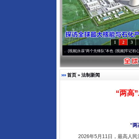
1
2
3
营20周年 深刻改变雪域高原..
·[视频]
永葆“两个先锋队”本色
·[视频]
牢记初心使命 奋
首页
»
法制新闻
“两高
“两
2026年5月11日，最高人