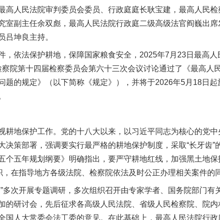
最高人民法院审判委员会委员、行政庭庭长耿宝建，最高人民检
究室副主任余双彪，最高人民法院行政庭二级高级法官阎巍出席
员吕坤良主持。
依法保护耕地，保障国家粮食安全，2025年7月23日最高人民
人民检察院第十四届检察委员会第六十三次会议讨论通过了《最高人
题的规定》（以下简称《规定》），并将于2026年5月18日
。
耕地保护工作。党的十八大以来，以习近平同志为核心的党中
大决策部署，强调要实行最严格的耕地保护制度，采取“长牙齿”
五个五年规划纲要》明确指出，要严守耕地红线，加强黑土地保
履职，在指导地方各级法院、检察院依法及时公正办理相关案件的
多次开展专题调研，多次组织召开由专家学者、国务院部门有
加的研讨会，先后征求各高级人民法院、省级人民检察院、院内
全国人大常委会法工委的意见。在此基础上，最高人民法院行政