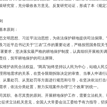
策研究室，充分吸收各方意见、反复研究论证，形成了本《规定
则
基本原则：
明思想、习近平法治思想，为依法保护耕地提供司法保障。“
及习近平总书记关于“三农”工作的重要论述，严格按照国务院关
部署要求，坚决落实最严格的耕地保护制度，认真组织开展相关
责任，筑牢耕地保护的司法屏障。
护农民合法权益。“两高”始终坚持以人民为中心，站稳人民
理用地需求的关系，在责令限期拆除决定的审查、当事人申请行
、从重处罚、从宽处罚等方面进行规范和引导，在坚决依法打击
需求，依法分类处置，努力实现案件办理“三个效果”的统一。
其职、各尽其责的原则。开展耕地保护工作，需要立法机关、
多次征求立法机关意见，全国人大常委会法工委给予有力指导，切