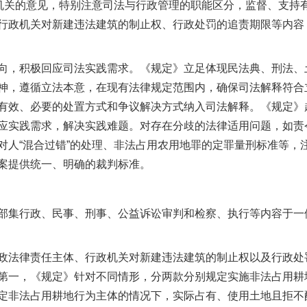
政机关的意见，特别注意司法与行政管理的职能区分，监督、支持
行政机关对新建违法建筑的制止权、行政处罚的追责期限等内容
，积极回应司法实践需求。《规定》立足体现民法典、刑法、
神，遵循立法本意，在现有法律规定范围内，确保司法解释符合
有效、必要的处置方式和争议解决方式纳入司法解释。《规定》
应实践需求，解决实践难题。对存在分歧的法律适用问题，如责
对人“混合过错”的处理、非法占用农用地罪的定罪量刑标准等，
案提供统一、明确的裁判标准。
集行政、民事、刑事、公益诉讼审判和检察、执行等内容于一
法律责任主体、行政机关对新建违法建筑的制止权以及行政处
第一，《规定》针对不同情形，分两款分别规定实施非法占用耕
定非法占用耕地行为主体的情况下，实际占有、使用土地且拒不