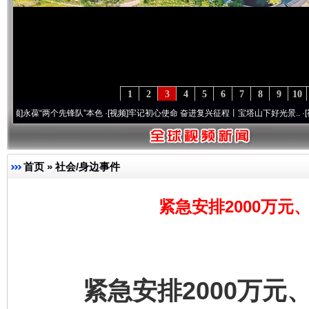
1
2
3
4
5
6
7
8
9
10
“两个先锋队”本色
·[视频]
牢记初心使命 奋进复兴征程丨宝塔山下好光景..
·[视频]
因党而
首页
»
社会/身边事件
紧急安排2000万元
紧急安排2000万元、