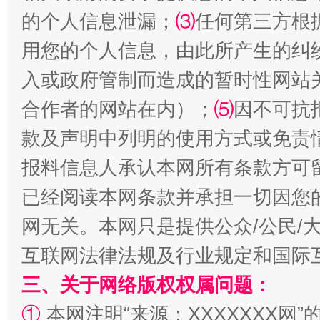
的个人信息泄漏；
⑶
任何第三方根
用您的个人信息，由此所产生的纠
入或政府管制而造成的暂时性网站
合作者的网站在内）；
⑸
因不可抗
受贿1.44亿！段成刚被判无期
从幼儿
款及声明中列明的使用方式或免责
报料信息人承认本网所有条款方可
已经阅读本网条款并承担一切因您
网无关。本网只是提供公众/公民/
互联网法律法规及行业规定和国际
三、关于网络版权权属问题：
①
本网注明“来源：XXXXXXX网”