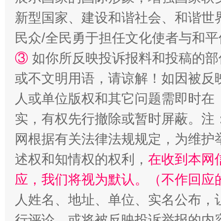
新型国家、建设和谐社会、和谐世界
民众/全民勇于担任文化使者与和
国家大学科技园优化重塑工作
③
如你所反映投诉报料和投稿的部
或不文明用语，请谅解！如因被反
人或单位版权和其它问题需即时在
实，有权先行撤除或暂时屏蔽。注
网根据有关法律法规规定，为维护
述权和知情权的权利，
在收到本网
扯下公款旅游的“隐身衣”
如何以同
应，我们将视为默认。（不作回应
人姓名、地址、单位、实名公布，让
行评论，或将被反映投诉举报的内