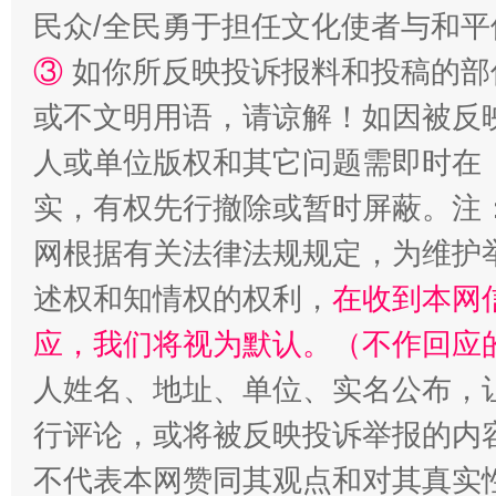
民众/全民勇于担任文化使者与和
③
如你所反映投诉报料和投稿的部
或不文明用语，请谅解！如因被反
人或单位版权和其它问题需即时在
实，有权先行撤除或暂时屏蔽。注
网根据有关法律法规规定，为维护
扯下公款旅游的“隐身衣”
如何以同
述权和知情权的权利，
在收到本网
应，我们将视为默认。（不作回应
人姓名、地址、单位、实名公布，让
行评论，或将被反映投诉举报的内
不代表本网赞同其观点和对其真实