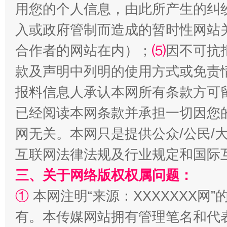
用您的个人信息，由此所产生的纠
入或政府管制而造成的暂时性网站
合作者的网站在内）；
受贿1.44亿！段成刚被判无期
⑸
因不可抗
从幼儿
款及声明中列明的使用方式或免责
报料信息人承认本网所有条款方可
已经阅读本网条款并承担一切因您
网无关。本网只是提供公众/公民/
互联网法律法规及行业规定和国际
三、关于网络版权权属问题：
全民健身五年计划来了！等你上场
①
本网注明“来源：XXXXXXX网”
有。本传媒网站拥有管理笔名和代