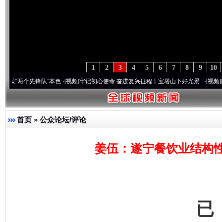
1
2
3
4
5
6
7
8
9
10
两个先锋队”本色
·[视频]
牢记初心使命 奋进复兴征程丨宝塔山下好光景..
·[视频]
因党而生
首页
»
公众论坛/评论
姜伍：遂宁餐饮业结构
已
完善运行机制助力责任有效落实
一纸欠条