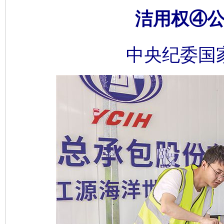
洁用权④公
中央纪委国