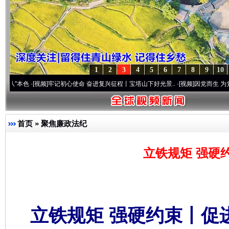
1
2
3
4
5
6
7
8
9
10
[视频]
牢记初心使命 奋进复兴征程丨宝塔山下好光景..
·[视频]
因党而生 为党而战——百年
首页
»
聚焦廉政法纪
立铁规矩 强硬
立铁规矩 强硬约束丨促